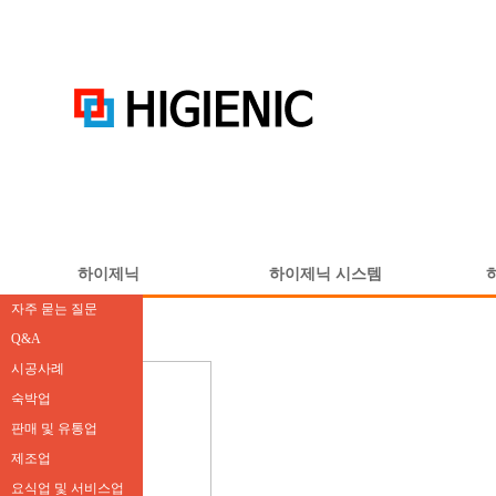
하이제닉
하이제닉 시스템
하이제닉 소개
학교 및 보육시설
유지·관리
공지사항
자주 묻는 질문
하이제닉 연혁
병원 및 의료기관
에어컨세척
견적문의
Q&A
하이제닉 Zone
빌딩 및 공공기관
에어컨 이전·설치
시공사례
하이제닉 실적
숙박업
하이제닉 기술력
판매 및 유통업
제조업
요식업 및 서비스업