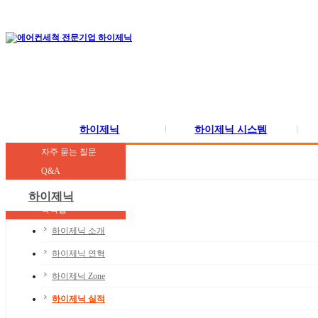
하이제닉
하이제닉 시스템
하이제닉 소개
학교 및 보육시설
유지·관리
공지사항
자주 묻는 질문
하이제닉 연혁
병원 및 의료기관
에어컨세척
견적문의
Q&A
하이제닉 Zone
빌딩 및 공공기관
에어컨 이전·설치
시공사례
하이제닉
하이제닉 실적
숙박업
하이제닉 기술력
판매 및 유통업
하이제닉 소개
제조업
하이제닉 연혁
요식업 및 서비스업
하이제닉 Zone
일반 가정
하이제닉 실적