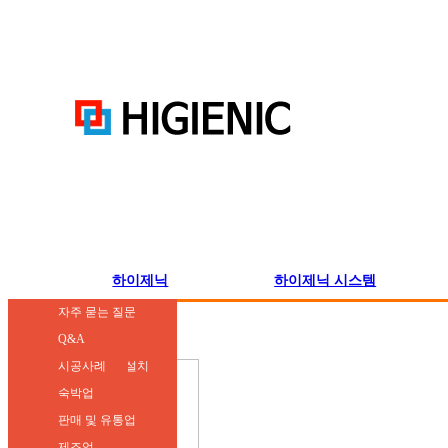
하이제닉
하이제닉 시스템
하이제닉 소개
학교 및 보육시설
유지·관리
공지사항
자주 묻는 질문
하이제닉 연혁
병원 및 의료기관
에어컨세척
견적문의
Q&A
하이제닉 Zone
빌딩 및 공공기관
에어컨 이전·설치
시공사례
하이제닉 실적
숙박업
하이제닉 기술력
판매 및 유통업
제조업